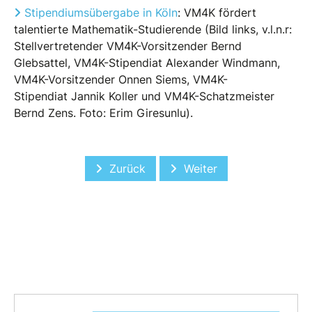
Stipendiumsübergabe in Köln
: VM4K fördert
talentierte Mathematik-Studierende (Bild links, v.l.n.r:
Stellvertretender VM4K-Vorsitzender Bernd
Glebsattel, VM4K-Stipendiat Alexander Windmann,
VM4K-Vorsitzender Onnen Siems, VM4K-
Stipendiat Jannik Koller und VM4K-Schatzmeister
Bernd Zens. Foto: Erim Giresunlu).
Vorheriger Beitrag: Nachbericht Mitgl
Nächster Beitrag: Stip
Zurück
Weiter