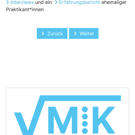
Interviews
und ein
Erfahrungsbericht
ehemaliger
Praktikant*innen
Vorheriger Beitrag: Mitgliederworksh
Nächster Beitrag: FH Bie
Zurück
Weiter