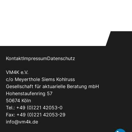
Kontakt
Impressum
Datenschutz
VM4K e.V.
c/o Meyerthole Siems Kohlruss
Gesellschaft für aktuarielle Beratung mbH
Hohenstaufenring 57
50674 Köln
Tel.:
+49 (0)221 42053-0
Fax: +49 (0)221 42053-29
info@vm4k.de
Li