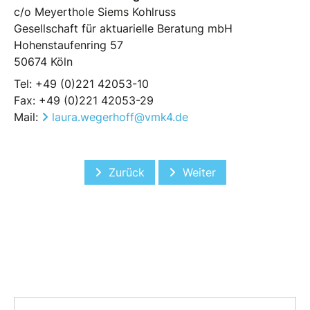
c/o Meyerthole Siems Kohlruss
Gesellschaft für aktuarielle Beratung mbH
Hohenstaufenring 57
50674 Köln
Tel: +49 (0)221 42053-10
Fax: +49 (0)221 42053-29
Mail:
laura.wegerhoff@vmk4.de
Vorheriger Beitrag: TH Köln
Nächster Beitrag: VM4K
Zurück
Weiter