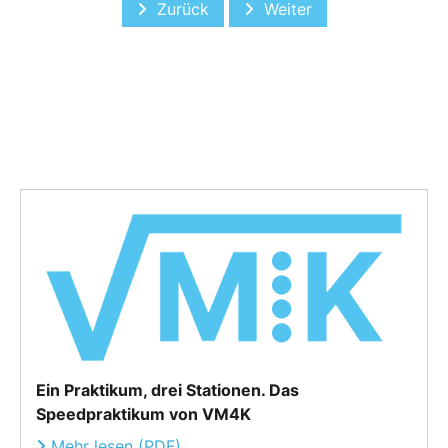
Vorheriger Beitrag: Mitgliederworksh
Nächster Beitrag: Cool R
Zurück
Weiter
Ein Praktikum, drei Stationen. Das
Speedpraktikum von VM4K
Mehr lesen (PDF)