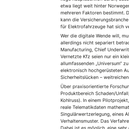
etwa liegt weit hinter Norwege
mehreren Faktoren bestimmt. Di
kann die Versicherungsbranche 
für Elektrofahrzeuge hat sich v
Wer die digitale Wende will, m
allerdings nicht separiert betr
Manufacturing, Chief Underwriti
Vernetzte Kfz seien nur ein kle
allumfassenden „Universum“ zu 
elektronisch hochgerüsteten Aut
Sicherheitslücken – weitreiche
Über praxisorientierte Forschun
Produktbereich Schaden/Unfall,
Kohlruss). In einem Pilotproj
reale Telematikdaten mathemati
Singulärwertzerlegung, eines A
Verhaltensmuster. Das Verfahre
Dabei ist es möglich, eine seh