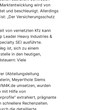
e Marktentwicklung wird von
et und beschleunigt. Allerdings
ist: „Der Versicherungsschutz
eit von vernetzten Kfz kann
up Leader Heavy Industries &
pecialty SE) ausführte.
eg ist, sich zu einem
telle in den heutigen,
steuern: Viele
er (Abteilungsleitung
aterin, Meyerthole Siems
n VM4K.de umsetzen, wurden
 mit Hilfe von
profile“ extrahiert, prägnante
h schnellere Rechenzeiten.
rch die detaillierte