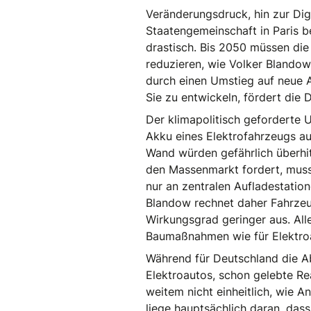
Veränderungsdruck, hin zur Digi
Staatengemeinschaft in Paris b
drastisch. Bis 2050 müssen die
reduzieren, wie Volker Blandow
durch einen Umstieg auf neue A
Sie zu entwickeln, fördert die
Der klimapolitisch geforderte U
Akku eines Elektrofahrzeugs auf
Wand würden gefährlich überhit
den Massenmarkt fordert, muss f
nur an zentralen Aufladestatio
Blandow rechnet daher Fahrzeug
Wirkungsgrad geringer aus. All
Baumaßnahmen wie für Elektroau
Während für Deutschland die Abk
Elektroautos, schon gelebte Rea
weitem nicht einheitlich, wie 
liege hauptsächlich daran, das