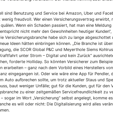
nell sind Benutzung und Service bei Amazon, Uber und Fac
t wenig freudvoll. Wer einen Versicherungsvertrag erwirbt, 
quälen. Wenn ein Schaden passiert, hat man eine Meldung 
entspricht nicht mehr den Gewohnheiten heutiger Kunden“, 
 Die Versicherungsbranche habe sich zu lange abgeschotte
eue Ideen hätten einbringen können. „Die Branche ist überre
-Tagung, die SCOR Global P&C und Meyerthole Siems Kohlru
raftfahrt unter Strom – Digital und kein Zurück“ ausrichtet
hen, forderte Holliday. So könnten Versicherer zum Beispi
 erarbeiten – ganz nach dem Vorbild eines Herstellers von 
anz eingegangen ist. Oder wie wäre eine App für Pendler, d
m Auto aufbrechen sollte, um trotz aktueller Staus und Spe
ss, baut weniger Unfälle; gut für die Kunden, gut für den Ve
gsbranche zu einer zeitgemäßen Servicefreundlichkeit zu ve
 – sogar im Wort „Versicherung“ selbst angelegt, komme es
anche es will oder nicht: Die Digitalisierung wird alles ver
hmen.