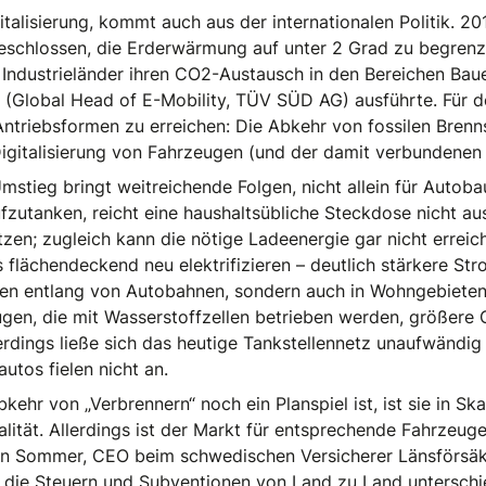
talisierung, kommt auch aus der internationalen Politik. 201
eschlossen, die Erderwärmung auf unter 2 Grad zu begrenze
 Industrieländer ihren CO2-Austausch in den Bereichen Baue
 (Global Head of E-Mobility, TÜV SÜD AG) ausführte. Für de
ntriebsformen zu erreichen: Die Abkehr von fossilen Brenns
 Digitalisierung von Fahrzeugen (und der damit verbundenen
mstieg bringt weitreichende Folgen, nicht allein für Autob
zutanken, reicht eine haushaltsübliche Steckdose nicht aus
zen; zugleich kann die nötige Ladeenergie gar nicht erreic
lächendeckend neu elektrifizieren – deutlich stärkere Strom
nen entlang von Autobahnen, sondern auch in Wohngebieten
en, die mit Wasserstoffzellen betrieben werden, größere C
erdings ließe sich das heutige Tankstellennetz unaufwändi
tos fielen nicht an.
ehr von „Verbrennern“ noch ein Planspiel ist, ist sie in Ska
lität. Allerdings ist der Markt für entsprechende Fahrzeug
Ann Sommer, CEO beim schwedischen Versicherer Länsförsäkr
s die Steuern und Subventionen von Land zu Land unterschi