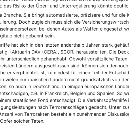
t; das Risiko der Über- und Unterregulierung könnte deutli
ie Branche. Sie bringt automatisierte, präzisere und für di
ierung. Doch zugleich muss sich die Versicherungswirtsch
seinandersetzen, bei denen Autos als Waffen eingesetzt w
itale nicht gebannt sein.
riffe hat sich in den letzten anderthalb Jahren stark gehäu
tig, (Aktuarin DAV (CERA), SCOR) herausstellten. Die Dec
hr unterschiedlich gehandhabt. Obwohl vorsätzliche Taten
 meisten Ländern ausgeschlossen sind, können sich dennoch 
herer verpflichtet ist, zumindest für einen Teil der Entsc
 in vielen europäischen Ländern nicht grundsätzlich von de
en, so auch in Deutschland. In einigen europäischen Ländern
entschädigen, z.B. in Frankreich, Belgien und Spanien. So 
einem staatlichen Fond entschädigt. Die Verkehrsopferhilfe
digungsleistungen nach Terroranschlägen gedacht. Unter zus
 Anzahl von Terrorakten besteht ein zunehmender Diskussion
Opfer solcher Taten.