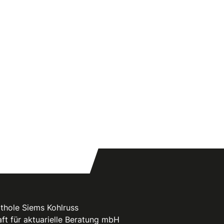
thole Siems Kohlruss
ft für aktuarielle Beratung mbH