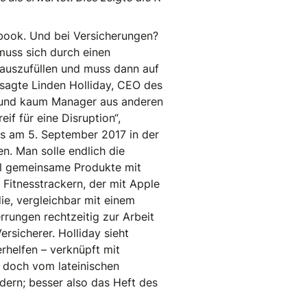
ebook. Und bei Versicherungen?
muss sich durch einen
auszufüllen und muss dann auf
sagte Linden Holliday, CEO des
t und kaum Manager aus anderen
if für eine Disruption“,
ss am 5. September 2017 in der
en. Man solle endlich die
el gemeinsame Produkte mit
Fitnesstrackern, der mit Apple
ie, vergleichbar mit einem
rrungen rechtzeitig zur Arbeit
rsicherer. Holliday sieht
rhelfen – verknüpft mit
 doch vom lateinischen
ändern; besser also das Heft des