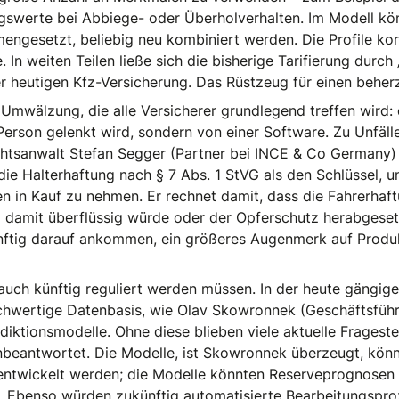
gswerte bei Abbiege- oder Überholverhalten. Im Modell k
ngesetzt, beliebig neu kombiniert werden. Die Profile korre
 In weiten Teilen ließe sich die bisherige Tarifierung durch 
der heutigen Kfz-Versicherung. Das Rüstzeug für einen behe
ne Umwälzung, die alle Versicherer grundlegend treffen wir
Person gelenkt wird, sondern von einer Software. Zu Unfäl
tsanwalt Stefan Segger (Partner bei INCE & Co Germany) e
ie Halterhaftung nach § 7 Abs. 1 StVG als den Schlüssel, u
en in Kauf zu nehmen. Er rechnet damit, dass die Fahrerhaf
 damit überflüssig würde oder der Opferschutz herabgesetz
nftig darauf ankommen, ein größeres Augenmerk auf Produ
ch künftig reguliert werden müssen. In der heute gängigen
chwertige Datenbasis, wie Olav Skowronnek (Geschäftsführe
iktionsmodelle. Ohne diese blieben viele aktuelle Frageste
beantwortet. Die Modelle, ist Skowronnek überzeugt, kön
entwickelt werden; die Modelle könnten Reserveprognosen f
Ebenso würden zukünftig automatisierte Bearbeitungspro