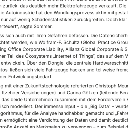
n zurück, das deutlich mehr Elektrofahrzeuge verkauft. Di
e Autoindustrie hat den Wandlungsprozess aktiv mitgestalt
nur auf wenig Schadenstatistiken zurückgreifen. Doch klar 
erteuert“, sagte Sommer.
uss sich auch mit ihren Gefahren befassen. Die Datensicherh
achtet werden, wie Wolfram-F. Schultz (Global Practice Gro
ng Office Corporate Liability, Allianz Global Corporate & S
iner Teil des Ökosystems „Internet of Things“, das auf dem W
entwickeln. Über den Dongle, die zentrale Hardwareschnitts
os, ließen sich viele Fahrzeuge hacken und teilweise fremd
nder Entwicklungsbedarf.
g mit einer Zukunftstechnologie referierten Christoph Meur
 Itzehoer Versicherungen) und Carina Götzen (leitende Ber
ekt, das beide Unternehmen zusammen mit dem Förderverei
sch modelliert. Der immense Input – die „Big Data“ – wurde
lgorithmus, für die Analyse handhabbar gemacht und „Fahrer
n ermöglicht eine Verdichtung der Daten und damit deutlic
r große Anzahl an Merkmalen zu verwenden – zum Beispiel du