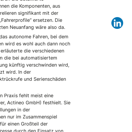
önnen die Komponenten, aus
lieren signifikant mit der
„Fahrerprofile“ ersetzen. Die
Lin
rzten Neuanfang wäre also da.
d: das autonome Fahren, bei dem
len wird es wohl auch dann noch
rläuterte die verschiedenen
m die bei automatisiertem
tung künftig verschwinden wird,
t wird. In der
ktrückrufe und Serienschäden
 Praxis fehlt meist eine
r, Actineo GmbH) festhielt. Sie
llungen in der
nen nur im Zusammenspiel
ür einen Großteil der
zesse durch den Einsatz von