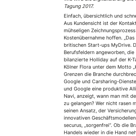
Tagung 2017.
Einfach, übersichtlich und sch
Aus Kundensicht ist der Kontak
mühseligen Zeichnungsprozess 
Kostenübernahme hoffen. „Das 
britischen Start-ups MyDrive.
Berufsfeldern angeworben, die n
bilanzierte Holliday auf der K
Kölner Flora unter dem Motto „K
Grenzen die Branche durchbrec
Google und Carsharing-Diensten
und Google eine produktive Alli
Navi, anzeigt, wann man mit de
zu gelangen? Wer nicht rasen mu
seinen Ansatz, der Versicherun
innovativen Geschäftsmodellen
securus, „sorgenfrei“. Ob die Br
Handels wieder in die Hand ne