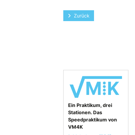
Vorheriger Beitrag: Kfz-Ve
Zurück
Ein Praktikum, drei
Stationen. Das
Speedpraktikum von
VM4K