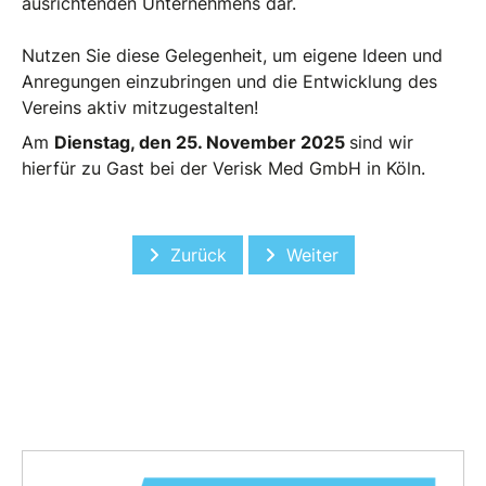
ausrichtenden Unternehmens dar.
Nutzen Sie diese Gelegenheit, um eigene Ideen und
Anregungen einzubringen und die Entwicklung des
Vereins aktiv mitzugestalten!
Am
Dienstag, den 25. November 2025
sind wir
hierfür zu Gast bei der Verisk Med GmbH in Köln.
Vorheriger Beitrag: Cool Risks
Nächster Beitrag: Vor Or
Zurück
Weiter