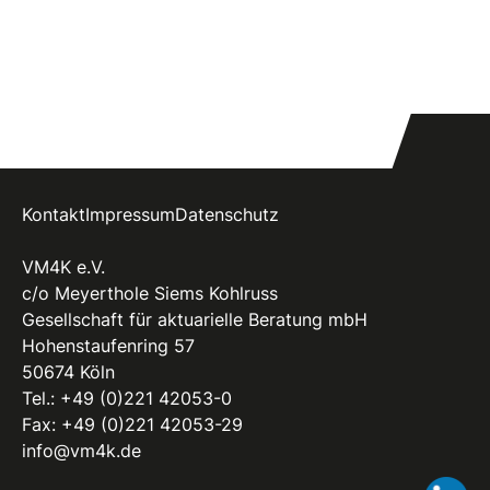
Kontakt
Impressum
Datenschutz
VM4K e.V.
c/o Meyerthole Siems Kohlruss
Gesellschaft für aktuarielle Beratung mbH
Hohenstaufenring 57
50674 Köln
Tel.:
+49 (0)221 42053-0
Fax: +49 (0)221 42053-29
info@vm4k.de
Li