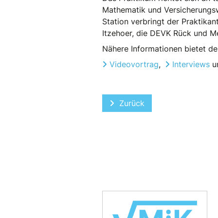
Mathematik und Versicherungswi
Station verbringt der Praktika
Itzehoer, die DEVK Rück und Me
Nähere Informationen bietet d
Videovortrag
,
Interviews
u
Vorheriger Beitrag: Mitgl
Zurück