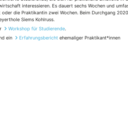
rtschaft interessieren. Es dauert sechs Wochen und umfass
nt oder die Praktikantin zwei Wochen. Beim Durchgang 2020
yerthole Siems Kohlruss.
er
Workshop für Studierende
.
nd ein
Erfahrungsbericht
ehemaliger Praktikant*innen
iederworkshop 2020