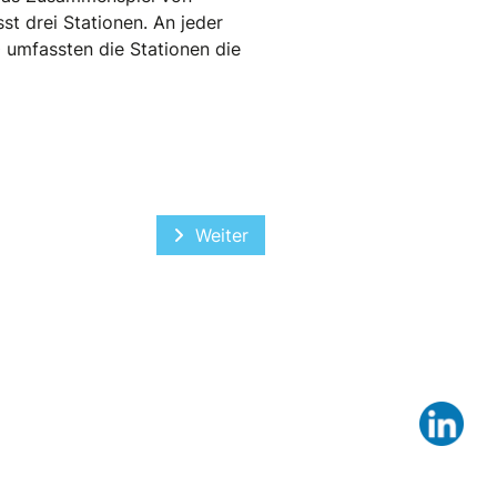
t drei Stationen. An jeder
 umfassten die Stationen die
Nächster Beitrag: Vortrag "Aktuare 
Weiter
Lin