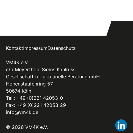
Kontakt
Impressum
Datenschutz
VM4K e.V.
c/o Meyerthole Siems Kohlruss
Gesellschaft für aktuarielle Beratung mbH
Hohenstaufenring 57
50674 Köln
Tel.:
+49 (0)221 42053-0
Fax: +49 (0)221 42053-29
info@vm4k.de
Li
© 2026 VM4K e.V.