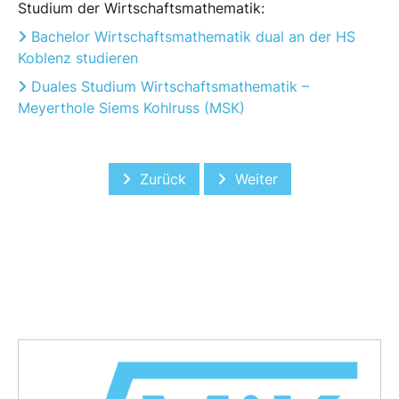
Studium der Wirtschaftsmathematik:
Bachelor Wirtschaftsmathematik dual an der HS
Koblenz studieren
Duales Studium Wirtschaftsmathematik –
Meyerthole Siems Kohlruss (MSK)
Vorheriger Beitrag: Cool Risks Brussel
Nächster Beitrag: Komp
Zurück
Weiter