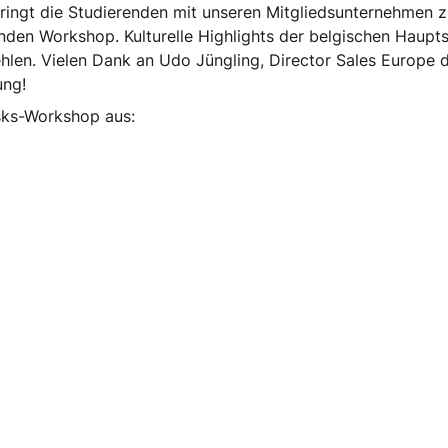
ringt die Studierenden mit unseren Mitgliedsunternehmen
en Workshop. Kulturelle Highlights der belgischen Haupts
hlen. Vielen Dank an Udo Jüngling, Director Sales Europe 
ung!
isks-Workshop aus:
iederversammlung 2026