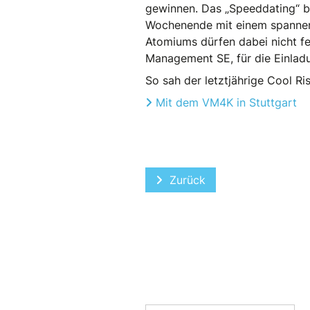
gewinnen. Das „Speeddating“ b
Wochenende mit einem spannend
Atomiums dürfen dabei nicht fe
Management SE, für die Einlad
So sah der letztjährige Cool R
Mit dem VM4K in Stuttgart
Vorheriger Beitrag: Mitgl
Zurück