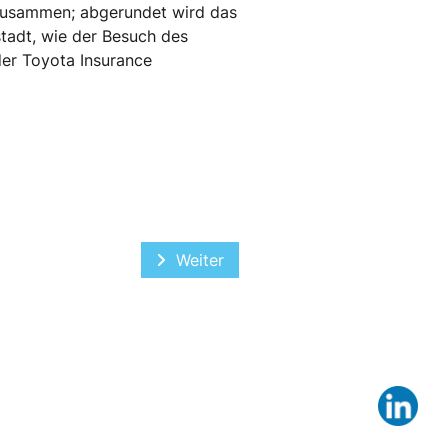
 zusammen; abgerundet wird das
tadt, wie der Besuch des
der Toyota Insurance
Nächster Beitrag: Vorstellung des
Weiter
Lin