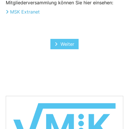
Mitgliederversammlung können Sie hier einsehen:
MSK Extranet
Nächster Beitrag: Cool Risks Br
Weiter