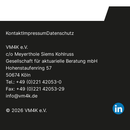
Kontakt
Impressum
Datenschutz
VM4K e.V.
c/o Meyerthole Siems Kohlruss
Gesellschaft für aktuarielle Beratung mbH
Hohenstaufenring 57
50674 Köln
Tel.:
+49 (0)221 42053-0
Fax: +49 (0)221 42053-29
info@vm4k.de
Li
© 2026 VM4K e.V.