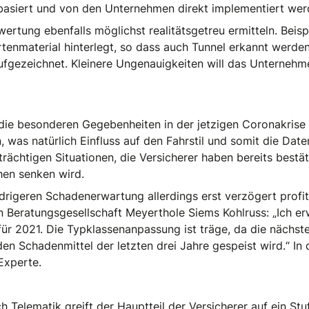
 basiert und von den Unternehmen direkt implementiert wer
ertung ebenfalls möglichst realitätsgetreu ermitteln. Beispi
tenmaterial hinterlegt, so dass auch Tunnel erkannt werden
fgezeichnet. Kleinere Ungenauigkeiten will das Unternehme
die besonderen Gegebenheiten in der jetzigen Coronakrise
was natürlich Einfluss auf den Fahrstil und somit die Date
trächtigen Situationen, die Versicherer haben bereits best
hen senken wird.
rigeren Schadenerwartung allerdings erst verzögert profit
en Beratungsgesellschaft Meyerthole Siems Kohlruss: „Ich e
für 2021. Die Typklassenanpassung ist träge, da die nächst
n Schadenmittel der letzten drei Jahre gespeist wird.“ In
Experte.
 Telematik greift der Hauptteil der Versicherer auf ein St