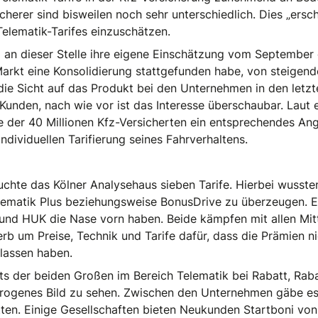
cherer sind bisweilen noch sehr unterschiedlich. Dies „ers
 Telematik-Tarifes einzuschätzen.
ta an dieser Stelle ihre eigene Einschätzung vom September
arkt eine Konsolidierung stattgefunden habe, von steigen
die Sicht auf das Produkt bei den Unternehmen in den letz
ie Kunden, nach wie vor ist das Interesse überschaubar. Laut
 der 40 Millionen Kfz-Versicherten ein entsprechendes Ang
individuellen Tarifierung seines Fahrverhaltens.
uchte das Kölner Analysehaus sieben Tarife. Hierbei wusst
Telematik Plus beziehungsweise BonusDrive zu überzeugen. E
z und HUK die Nase vorn haben. Beide kämpfen mit allen Mi
b um Preise, Technik und Tarife dafür, dass die Prämien ni
lassen haben.
its der beiden Großen im Bereich Telematik bei Rabatt, Rab
erogenes Bild zu sehen. Zwischen den Unternehmen gäbe es
en. Einige Gesellschaften bieten Neukunden Startboni von