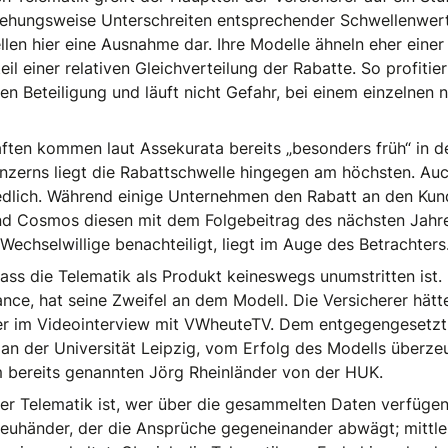
iehungsweise Unterschreiten entsprechender Schwellenwert
len hier eine Ausnahme dar. Ihre Modelle ähneln eher einer 
il einer relativen Gleichverteilung der Rabatte. So profiti
n Beteiligung und läuft nicht Gefahr, bei einem einzelnen 
ten kommen laut Assekurata bereits „besonders früh“ in d
nzerns liegt die Rabattschwelle hingegen am höchsten. Auch
edlich. Während einige Unternehmen den Rabatt an den Kun
d Cosmos diesen mit dem Folgebeitrag des nächsten Jahres
echselwillige benachteiligt, liegt im Auge des Betrachters
ass die Telematik als Produkt keineswegs unumstritten is
ance, hat seine Zweifel an dem Modell. Die Versicherer hä
 er im Videointerview mit VWheuteTV. Dem entgegengesetzt
e an der Universität Leipzig, vom Erfolg des Modells überze
m bereits genannten Jörg Rheinländer von der HUK.
der Telematik ist, wer über die gesammelten Daten verfügen
Treuhänder, der die Ansprüche gegeneinander abwägt; mittle