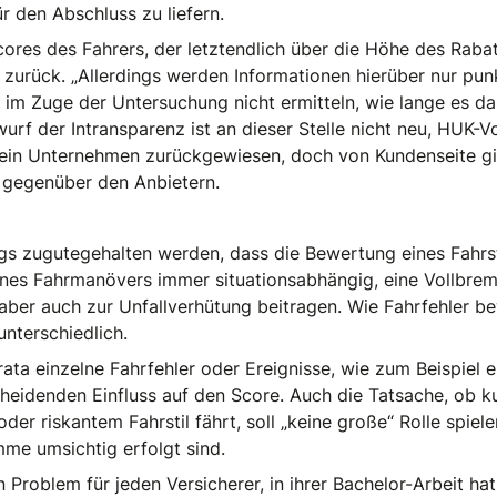
r den Abschluss zu liefern.
cores des Fahrers, der letztendlich über die Höhe des Rabat
zurück. „Allerdings werden Informationen hierüber nur punkt
 im Zuge der Untersuchung nicht ermitteln, wie lange es dau
urf der Intransparenz ist an dieser Stelle nicht neu, HUK-V
r sein Unternehmen zurückgewiesen, doch von Kundenseite g
 gegenüber den Anbietern.
ngs zugutegehalten werden, dass die Bewertung eines Fahrstil
eines Fahrmanövers immer situationsabhängig, eine Vollbre
 aber auch zur Unfallverhütung beitragen. Wie Fahrfehler be
terschiedlich.
ta einzelne Fahrfehler oder Ereignisse, wie zum Beispiel e
heidenden Einfluss auf den Score. Auch die Tatsache, ob ku
r riskantem Fahrstil fährt, soll „keine große“ Rolle spiel
mme umsichtig erfolgt sind.
n Problem für jeden Versicherer, in ihrer Bachelor-Arbeit ha