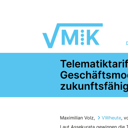
Telematiktarif
Geschäftsmode
zukunftsfähi
Maximilian Volz,
VWheute
, v
Laut Assekurata gewinnen die T