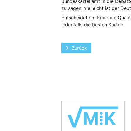
Bundeskartellamt in die Debatt
zu sagen, vielleicht ist der Deu
Entscheidet am Ende die Qualit
jedenfalls die besten Karten.
Vorheriger Beitrag: Silas 
Zurück