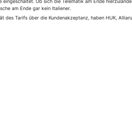
e eingeschaltet. Ob sich die Telematik am Ende hierzulande
tsche am Ende gar kein Italiener.
ät des Tarifs über die Kundenakzeptanz, haben HUK, Allia
Eul gewinnt Wettbewerb