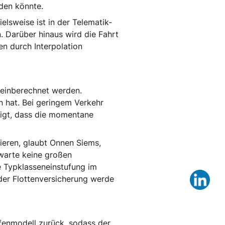
den könnte.
elsweise ist in der Telematik-
. Darüber hinaus wird die Fahrt
n durch Interpolation
 einberechnet werden.
n hat. Bei geringem Verkehr
ätigt, dass die momentane
ieren, glaubt Onnen Siems,
rwarte keine großen
e Typklasseneinstufung im
Lin
 der Flottenversicherung werde
ufenmodell zurück, sodass der