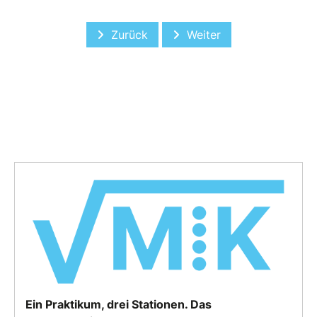
Vorheriger Beitrag: "Es hat sich gelohnt
Nächster Beitrag: „Sprun
Zurück
Weiter
Ein Praktikum, drei Stationen. Das