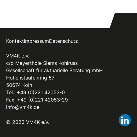
Kontakt
Impressum
Datenschutz
VM4K e.V.
c/o Meyerthole Siems Kohlruss
Gesellschaft für aktuarielle Beratung mbH
Hohenstaufenring 57
50674 Köln
Tel.:
+49 (0)221 42053-0
Fax: +49 (0)221 42053-29
info@vm4k.de
Li
© 2026 VM4K e.V.