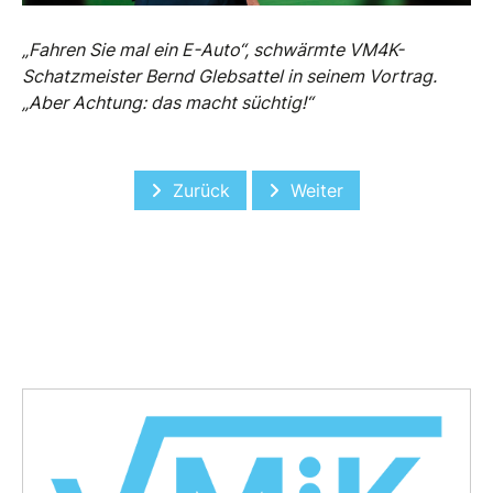
„Fahren Sie mal ein E-Auto“, schwärmte VM4K-
Schatzmeister Bernd Glebsattel in seinem Vortrag.
„Aber Achtung: das macht süchtig!“
Vorheriger Beitrag: VM4K – ein Thinkt
Nächster Beitrag: Das Mo
Zurück
Weiter