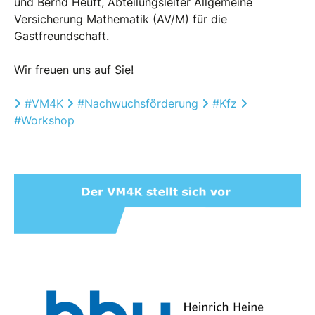
und Bernd Heuft, Abteilungsleiter Allgemeine
Versicherung Mathematik (AV/M) für die
Gastfreundschaft.
Wir freuen uns auf Sie!
Hashtag
Hashtag
Hashtag
Hashtag
#
VM4K
#
Nachwuchsförderung
#
Kfz
#
Workshop