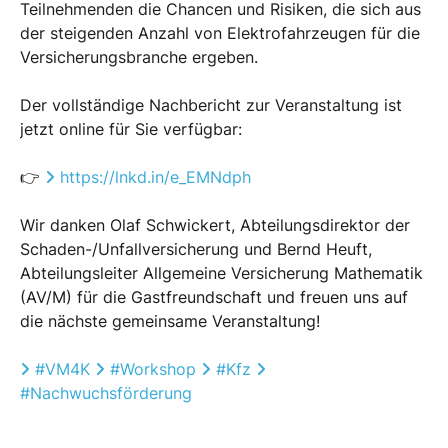
Teilnehmenden die Chancen und Risiken, die sich aus
der steigenden Anzahl von Elektrofahrzeugen für die
Versicherungsbranche ergeben.
Der vollständige Nachbericht zur Veranstaltung ist
jetzt online für Sie verfügbar:
👉
https://lnkd.in/e_EMNdph
Wir danken Olaf Schwickert, Abteilungsdirektor der
Schaden-/Unfallversicherung und Bernd Heuft,
Abteilungsleiter Allgemeine Versicherung Mathematik
(AV/M) für die Gastfreundschaft und freuen uns auf
die nächste gemeinsame Veranstaltung!
Hashtag
Hashtag
Hashtag
Hashtag
#
VM4K
#
Workshop
#
Kfz
#
Nachwuchsförderung