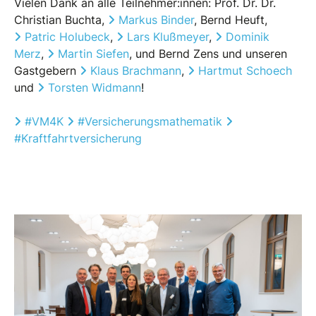
Vielen Dank an alle Teilnehmer:innen: Prof. Dr. Dr.
Christian Buchta,
Markus Binder
, Bernd Heuft,
Patric Holubeck
,
Lars Klußmeyer
,
Dominik
Merz
,
Martin Siefen
, und Bernd Zens und unseren
Gastgebern
Klaus Brachmann
,
Hartmut Schoech
und
Torsten Widmann
!
Hashtag
Hashtag
Hashtag
#
VM4K
#
Versicherungsmathematik
#
Kraftfahrtversicherung