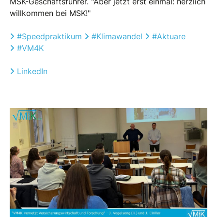
MSK-Geschäftsführer. "Aber jetzt erst einmal: herzlich
willkommen bei MSK!"
#
Speedpraktikum
#
Klimawandel
#
Aktuare
#
VM4K
LinkedIn